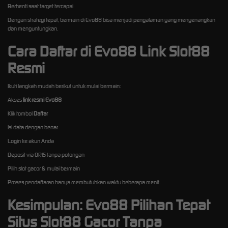
Berhenti saat target tercapai
Dengan strategi tepat, bermain di Evo88 bisa menjadi pengalaman yang menyenangkan
dan menguntungkan.
Cara Daftar di Evo88 Link Slot88
Resmi
Ikuti langkah mudah berikut untuk mulai bermain:
Akses
link resmi Evo88
Klik tombol
Daftar
Isi data dengan benar
Login ke akun Anda
Deposit via QRIS tanpa potongan
Pilih slot gacor & mulai bermain
Proses pendaftaran hanya membutuhkan waktu beberapa menit.
Kesimpulan: Evo88 Pilihan Tepat
Situs Slot88 Gacor Tanpa