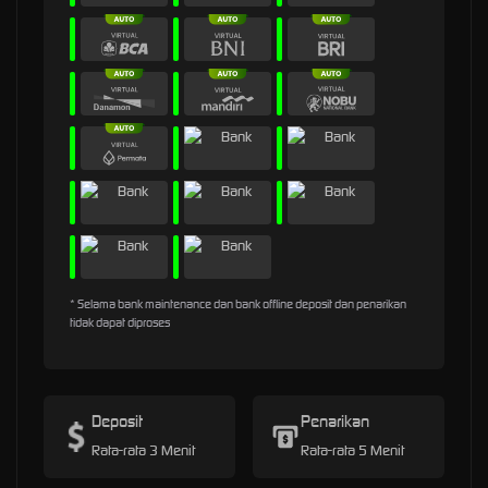
* Selama bank maintenance dan bank offline deposit dan penarikan
tidak dapat diproses
Deposit
Penarikan
Rata-rata 3 Menit
Rata-rata 5 Menit