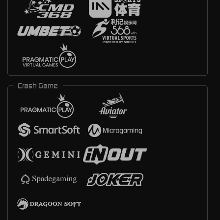
Crash Game