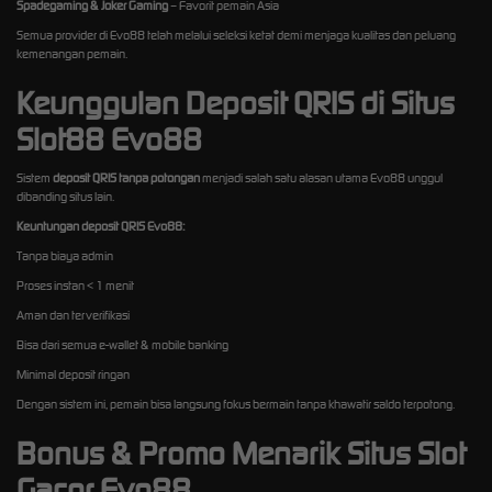
Spadegaming & Joker Gaming
– Favorit pemain Asia
Semua provider di Evo88 telah melalui seleksi ketat demi menjaga kualitas dan peluang
kemenangan pemain.
Keunggulan Deposit QRIS di Situs
Slot88 Evo88
Sistem
deposit QRIS tanpa potongan
menjadi salah satu alasan utama Evo88 unggul
dibanding situs lain.
Keuntungan deposit QRIS Evo88:
Tanpa biaya admin
Proses instan < 1 menit
Aman dan terverifikasi
Bisa dari semua e-wallet & mobile banking
Minimal deposit ringan
Dengan sistem ini, pemain bisa langsung fokus bermain tanpa khawatir saldo terpotong.
Bonus & Promo Menarik Situs Slot
Gacor Evo88