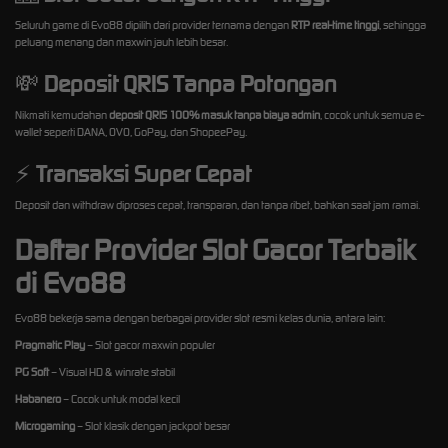
Seluruh game di Evo88 dipilih dari provider ternama dengan
RTP real-time tinggi
, sehingga
peluang menang dan maxwin jauh lebih besar.
💸
Deposit QRIS Tanpa Potongan
Nikmati kemudahan
deposit QRIS 100% masuk tanpa biaya admin
, cocok untuk semua e-
wallet seperti DANA, OVO, GoPay, dan ShopeePay.
⚡
Transaksi Super Cepat
Deposit dan withdraw diproses cepat, transparan, dan tanpa ribet, bahkan saat jam ramai.
Daftar Provider Slot Gacor Terbaik
di Evo88
Evo88 bekerja sama dengan berbagai provider slot resmi kelas dunia, antara lain:
Pragmatic Play
– Slot gacor maxwin populer
PG Soft
– Visual HD & winrate stabil
Habanero
– Cocok untuk modal kecil
Microgaming
– Slot klasik dengan jackpot besar