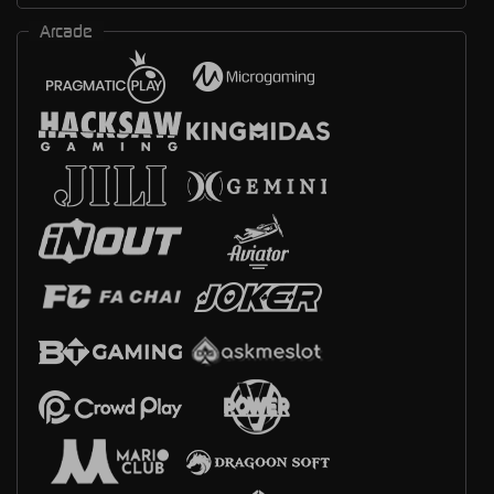
Arcade